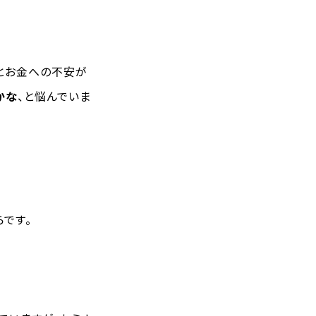
、とお金への不安が
かな
、と悩んでいま
らです。